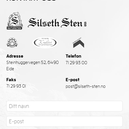
Adresse
Telefon
Steinhuggervegen 52, 6490
71 29 93 00
Eide
Faks
E-post
71 29 93 01
post@silseth-sten.no