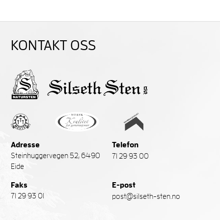
KONTAKT OSS
Adresse
Telefon
Steinhuggervegen 52, 6490
71 29 93 00
Eide
Faks
E-post
71 29 93 01
post@silseth-sten.no