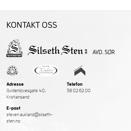
KONTAKT OSS
Adresse
Telefon
Gyldenløvesgate 40,
38 02 62 00
Kristiansand
E-post
steven.aukland@silseth-
sten.no