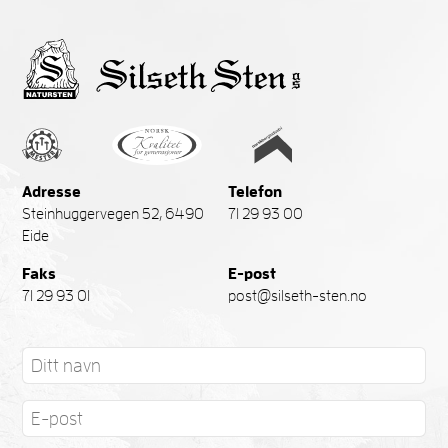
Adresse
Telefon
Steinhuggervegen 52, 6490
71 29 93 00
Eide
Faks
E-post
71 29 93 01
post@silseth-sten.no